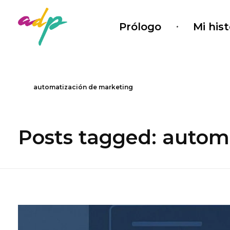
Prólogo
Mi hist
adadepaula
Marketing con sentido
automatización de marketing
Posts tagged: autom