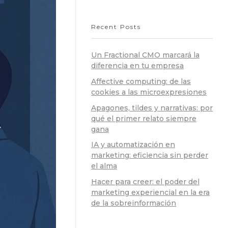
Recent Posts
Un Fractional CMO marcará la
diferencia en tu empresa
Affective computing: de las
cookies a las microexpresiones
Apagones, tildes y narrativas: por
qué el primer relato siempre
gana
IA y automatización en
marketing: eficiencia sin perder
el alma
Hacer para creer: el poder del
marketing experiencial en la era
de la sobreinformación