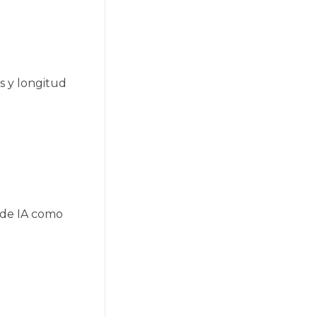
s y longitud
 de IA como