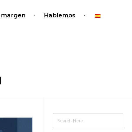
l margen
Hablemos
g