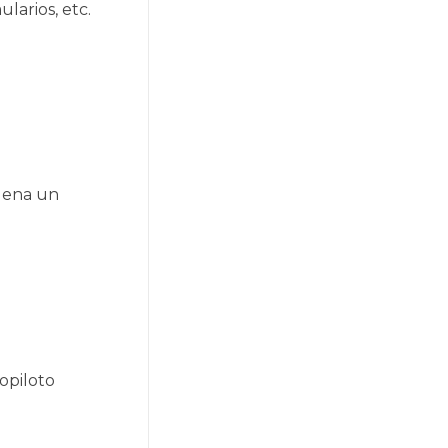
larios, etc.
llena un
opiloto