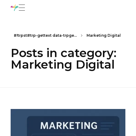
adadepaula
Marketing con sentido
#!trpst#trp-gettext data-trpge...
Marketing Digital
Posts in category:
Marketing Digital