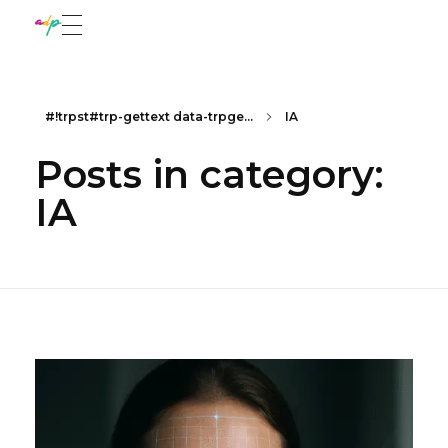
adadepaula
Marketing con sentido
#!trpst#trp-gettext data-trpge...
IA
Posts in category:
IA