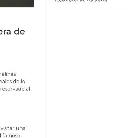
Comentarios recientes
era de
melines
eales de lo
 reservado al
visitar una
El famoso