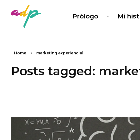
Prólogo
Mi hist
adadepaula
Marketing con sentido
Home
marketing experiencial
Posts tagged: market