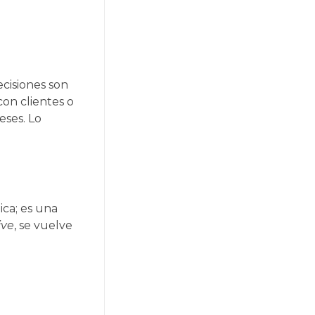
ecisiones son
con clientes o
eses. Lo
ica; es una
ive
, se vuelve