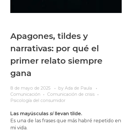
Apagones, tildes y
narrativas: por qué el
primer relato siempre
gana
8 de mayo de 2025
by
Ada de Paula
Comunicación
Comunicación de crisis
Psicología del consumidor
Las mayúsculas
sí
llevan tilde.
Es una de las frases que más habré repetido en
mi vida.